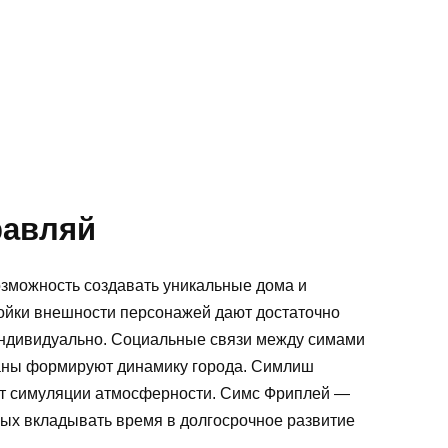
равляй
озможность создавать уникальные дома и
ройки внешности персонажей дают достаточно
индивидуально. Социальные связи между симами
маны формируют динамику города. Симлиш
ет симуляции атмосферности. Симс Фриплей —
вых вкладывать время в долгосрочное развитие