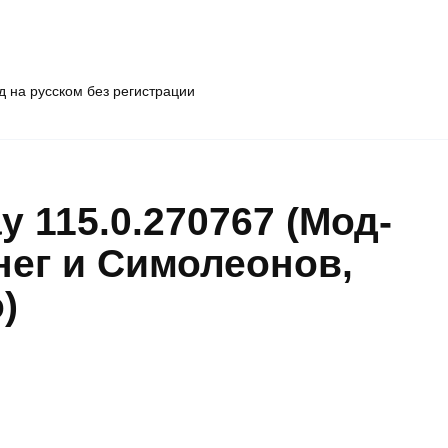
 на русском без регистрации
y 115.0.270767 (Мод-
нег и Симолеонов,
)