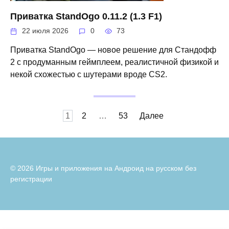
Приватка StandOgo 0.11.2 (1.3 F1)
22 июля 2026
0
73
Приватка StandOgo — новое решение для Стандофф
2 с продуманным геймплеем, реалистичной физикой и
некой схожестью с шутерами вроде CS2.
Пагинация
1
2
…
53
Далее
записей
© 2026 Игры и приложения на Андроид на русском без
регистрации