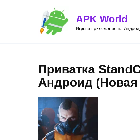
Перейти
к
APK World
содержанию
Игры и приложения на Андроид
Приватка StandCh
Андроид (Новая 