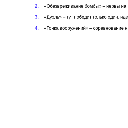
«Обезвреживание бомбы» – нервы на 
«Дуэль» – тут победит только один, ид
«Гонка вооружений» – соревнование на