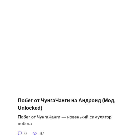
Побег от ЧунгаЧанги на Андроид (Мод,
Unlocked)
Побег от ЧунгаЧанги — новенький симулятор
побега
0
97