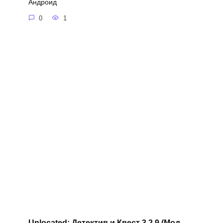
Андроид
0
1
Unlocated: Детектив и Квест 3.2.9 (Мод,