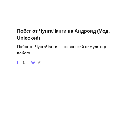
Побег от ЧунгаЧанги на Андроид (Мод,
Unlocked)
Побег от ЧунгаЧанги — новенький симулятор
побега
0
91