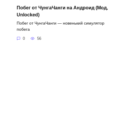
Побег от ЧунгаЧанги на Андроид (Мод,
Unlocked)
Побег от ЧунгаЧанги — новенький симулятор
побега
0
56