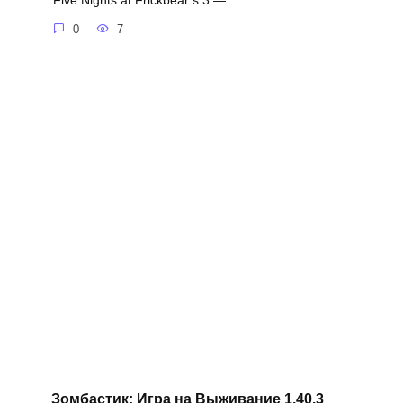
Five Nights at Frickbear’s 3 —
0
7
Зомбастик: Игра на Выживание 1.40.3