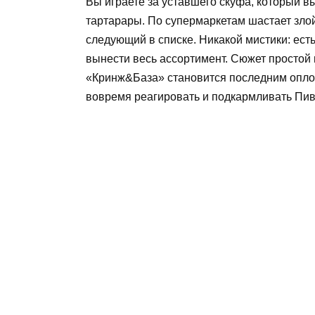
Вы играете за уставшего скуфа, который в
тартарары. По супермаркетам шастает злой
следующий в списке. Никакой мистики: ест
вынести весь ассортимент. Сюжет простой и
«Кринж&База» становится последним оплот
вовремя реагировать и подкармливать Пив