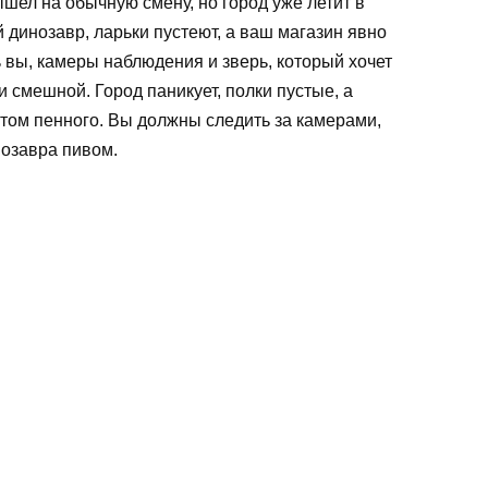
ышел на обычную смену, но город уже летит в
 динозавр, ларьки пустеют, а ваш магазин явно
ь вы, камеры наблюдения и зверь, который хочет
 смешной. Город паникует, полки пустые, а
ом пенного. Вы должны следить за камерами,
озавра пивом.